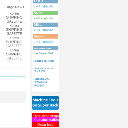
OOCL
V 4.0 - highcube
Cargo News
Swire
Korea
SHIPPING
V 4.0 - highcube
GAZETTE
MEL
Korea
SHIPPING
V 4.0 - highcube
GAZETTE
Sinokor
Korea
SHIPPING
V 4.0 - highcube
GAZETTE
---------------
Korea
Handling at Yard
SHIPPING
GAZETTE
Loading on Board
Demonstration at
JAKARTA
Handling 200T
Excavator at
Singapore