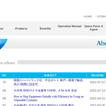
Operation Manual
Spare Parts &
 us
Products
Benefits
Agent
韓国スーパーラック社、中古ボート 神戸―香港で輸送。
70
2021-07-27
高さ5段階に設定可
슈퍼랙 컨테이너 수송품목 다변화…4.5m 보트 운송
69
2021-07-13
How to Ship Equipment Globally with Efficiency by Using an
68
2021-04-21
Adjustable Container
67
슈퍼랙(주), 건설기계 해운 컨테이너 사업력 확대
2021-03-30