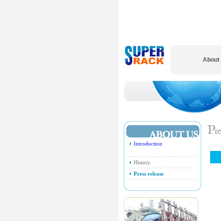
About
Introduction
History
Press release