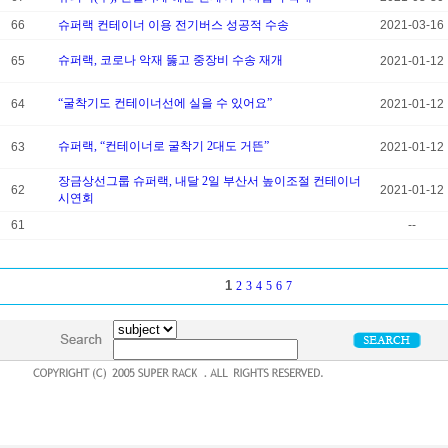
66
슈퍼랙 컨테이너 이용 전기버스 성공적 수송
2021-03-16
슈퍼랙, 코로나 악재 뚫고 중장비 수송 재개
65
2021-01-12
“굴착기도 컨테이너선에 실을 수 있어요”
64
2021-01-12
슈퍼랙, “컨테이너로 굴착기 2대도 거뜬”
63
2021-01-12
장금상선그룹 슈퍼랙, 내달 2일 부산서 높이조절 컨테이너
62
2021-01-12
시연회
61
--
1
2
3
4
5
6
7