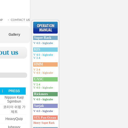
Gallery
Super Rack
V 4.0 - highcube
HJS
V 4.0 - highcube
V 3.4
HMM
V 3.4
V 4.0 - highcube
UASC
V 3.4
V 4.0 - highcube
Rickmers
Nippon Kaiji
V 4.0 - highcube
Sgimbun
Sarjak
코리아 쉬핑 가
V 4.0 - highcube
제트
STX Pan Ocean
HeavyQuip
Heavy Super Rack
Iuheavy